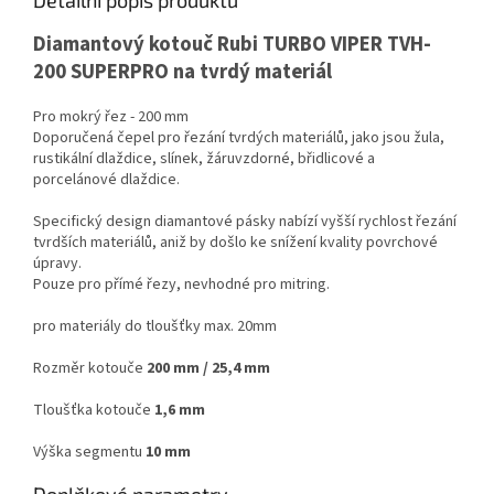
Detailní popis produktu
Diamantový kotouč Rubi TURBO VIPER TVH-
200 SUPERPRO na tvrdý materiál
Pro mokrý řez - 200 mm
Doporučená čepel pro řezání tvrdých materiálů, jako jsou žula,
rustikální dlaždice, slínek, žáruvzdorné, břidlicové a
porcelánové dlaždice.
Specifický design diamantové pásky nabízí vyšší rychlost řezání
tvrdších materiálů, aniž by došlo ke snížení kvality povrchové
úpravy.
Pouze pro přímé řezy, nevhodné pro mitring.
pro materiály do tloušťky max. 20mm
Rozměr kotouče
200 mm / 25,4 mm
Tloušťka kotouče
1,6 mm
Výška segmentu
10 mm