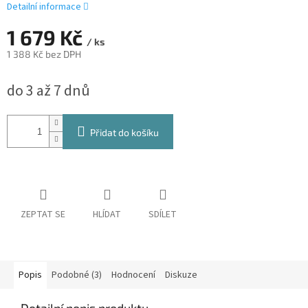
Detailní informace
1 679 Kč
/ ks
1 388 Kč bez DPH
Měrná
do 3 až 7 dnů
cena:
Přidat do košíku
ZEPTAT SE
HLÍDAT
SDÍLET
Popis
Podobné (3)
Hodnocení
Diskuze