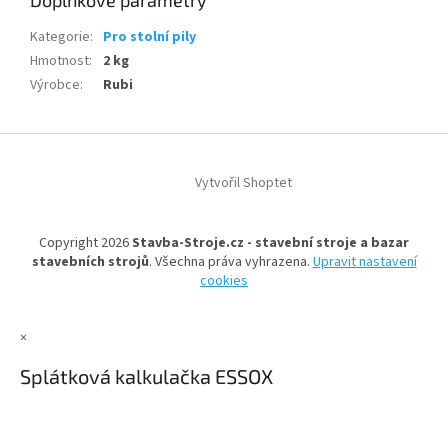
Doplňkové parametry
Kategorie
:
Pro stolní pily
Hmotnost
:
2 kg
Výrobce
:
Rubi
Z
á
Vytvořil Shoptet
p
a
t
Copyright 2026
Stavba-Stroje.cz - stavební stroje a bazar
í
stavebních strojů
. Všechna práva vyhrazena.
Upravit nastavení
cookies
×
Splátková kalkulačka ESSOX