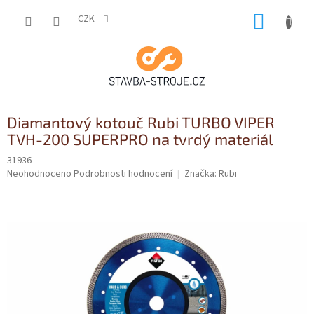
Přejít
NÁKUP
na
CZK
obsah
KOŠÍK
Diamantový kotouč Rubi TURBO VIPER
TVH-200 SUPERPRO na tvrdý materiál
31936
Průměrné
Neohodnoceno
Podrobnosti hodnocení
Značka:
Rubi
hodnocení
produktu
je
0,0
z
5
hvězdiček.