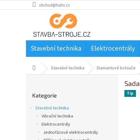
Přejít
obchod@hahn.cz
na
obsah
Stavební technika
Elektrocentrály
Domů
Stavební technika
Diamantové kotouče
P
Sada
o
Přeskočit
s
Tip
Kategorie
kategorie
t
r
Stavební technika
a
Vibrační technika
n
Elektrocentrály
n
í
Jednofázové elektrocentrály
p