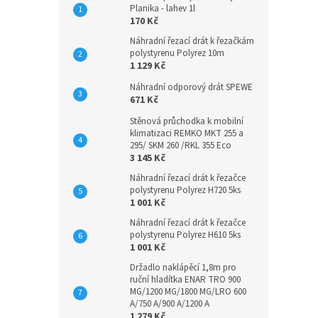
Planika - lahev 1l
170 Kč
Náhradní řezací drát k řezačkám
polystyrenu Polyrez 10m
1 129 Kč
Náhradní odporový drát SPEWE
671 Kč
Stěnová průchodka k mobilní
klimatizaci REMKO MKT 255 a
295/ SKM 260 /RKL 355 Eco
3 145 Kč
Náhradní řezací drát k řezačce
polystyrenu Polyrez H720 5ks
1 001 Kč
Náhradní řezací drát k řezačce
polystyrenu Polyrez H610 5ks
1 001 Kč
Držadlo naklápěcí 1,8m pro
ruční hladítka ENAR TRO 900
MG/1200 MG/1800 MG/LRO 600
A/750 A/900 A/1200 A
1 279 Kč