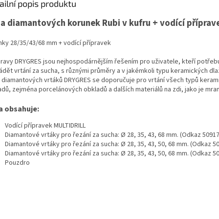
ailní popis produktu
a diamantových korunek Rubi v kufru + vodící příprav
nky 28/35/43/68 mm + vodící přípravek
ravy DRYGRES jsou nejhospodárnějším řešením pro uživatele, kteří potřebu
ádět vrtání za sucha, s různými průměry a v jakémkoli typu keramických dla
 diamantových vrtáků DRYGRES se doporučuje pro vrtání všech typů keram
adů, zejména porcelánových obkladů a dalších materiálů na zdi, jako je mram
a obsahuje:
Vodící přípravek MULTIDRILL
Diamantové vrtáky pro řezání za sucha: Ø 28, 35, 43, 68 mm. (Odkaz 50917
Diamantové vrtáky pro řezání za sucha: Ø 28, 35, 43, 50, 68 mm. (Odkaz 5
Diamantové vrtáky pro řezání za sucha: Ø 28, 35, 43, 50, 68 mm. (Odkaz 5
Pouzdro