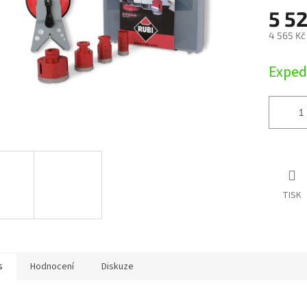
5 5
4 565 Kč
Měrná
Exped
cena:
TISK
s
Hodnocení
Diskuze