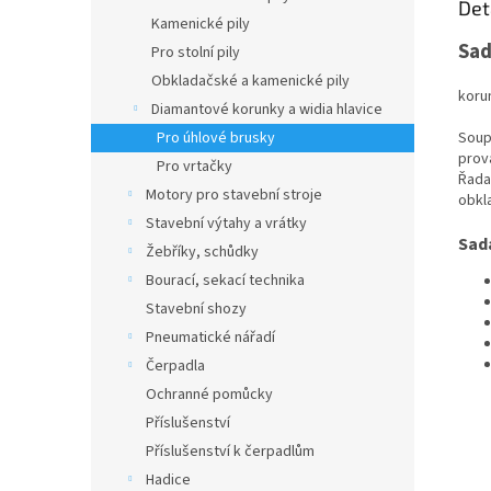
Det
Kamenické pily
Sad
Pro stolní pily
Obkladačské a kamenické pily
koru
Diamantové korunky a widia hlavice
Soup
Pro úhlové brusky
prov
Pro vrtačky
Řada
Motory pro stavební stroje
obkl
Stavební výtahy a vrátky
Sad
Žebříky, schůdky
Bourací, sekací technika
Stavební shozy
Pneumatické nářadí
Čerpadla
Ochranné pomůcky
Příslušenství
Příslušenství k čerpadlům
Hadice