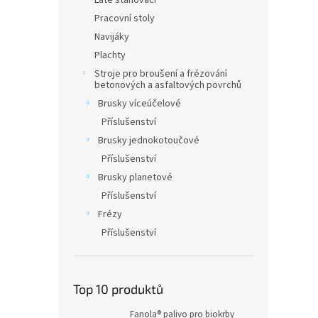
Latě stahovací
Pracovní stoly
Navijáky
Plachty
Stroje pro broušení a frézování
betonových a asfaltových povrchů
Brusky víceúčelové
Příslušenství
Brusky jednokotoučové
Příslušenství
Brusky planetové
Příslušenství
Frézy
Příslušenství
Top 10 produktů
Fanola® palivo pro biokrby