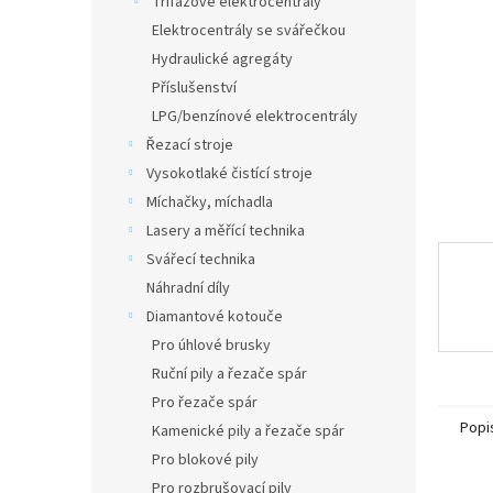
Třífázové elektrocentrály
a
Elektrocentrály se svářečkou
n
Hydraulické agregáty
e
Příslušenství
l
LPG/benzínové elektrocentrály
Řezací stroje
Vysokotlaké čistící stroje
Míchačky, míchadla
Lasery a měřící technika
Svářecí technika
Náhradní díly
Diamantové kotouče
Pro úhlové brusky
Ruční pily a řezače spár
Pro řezače spár
Popi
Kamenické pily a řezače spár
Pro blokové pily
Pro rozbrušovací pily