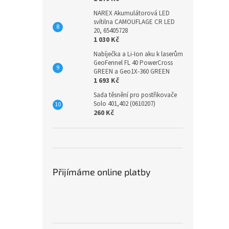
NAREX Akumulátorová LED
svítilna CAMOUFLAGE CR LED
20, 65405728
1 030 Kč
Nabíječka a Li-Ion aku k laserům
GeoFennel FL 40 PowerCross
GREEN a Geo1X-360 GREEN
1 693 Kč
Sada těsnění pro postřikovače
Solo 401,402 (0610207)
260 Kč
Přijímáme online platby