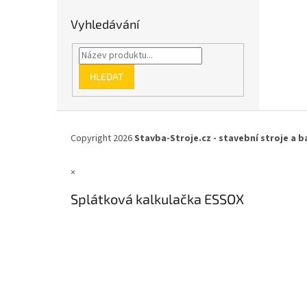
Vyhledávání
HLEDAT
Z
á
Copyright 2026
Stavba-Stroje.cz - stavební stroje a b
p
a
×
t
í
Splátková kalkulačka ESSOX