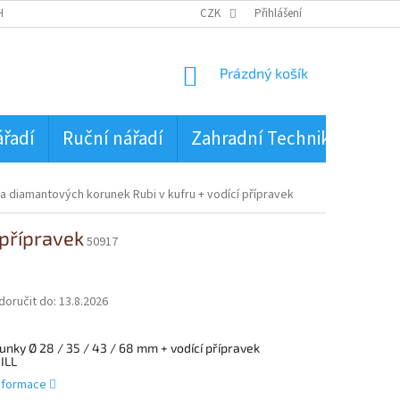
HRANA OSOBNÍCH ÚDAJŮ
CZK
Přihlášení
NÁKUPNÍ
Prázdný košík
KOŠÍK
ářadí
Ruční nářadí
Zahradní Technika
PŮJ
a diamantových korunek Rubi v kufru + vodící přípravek
 přípravek
50917
oručit do:
13.8.2026
unky Ø 28 / 35 / 43 / 68 mm + vodící přípravek
ILL
informace