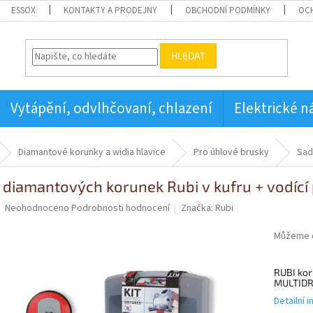
ESSOX
KONTAKTY A PRODEJNY
OBCHODNÍ PODMÍNKY
OC
HLEDAT
Vytápění, odvlhčovaní, chlazení
Elektrické n
Diamantové korunky a widia hlavice
Pro úhlové brusky
Sad
 diamantových korunek Rubi v kufru + vodící
Průměrné
Neohodnoceno
Podrobnosti hodnocení
Značka:
Rubi
hodnocení
produktu
Můžeme d
je
0,0
RUBI kor
z
MULTIDR
5
hvězdiček.
Detailní 