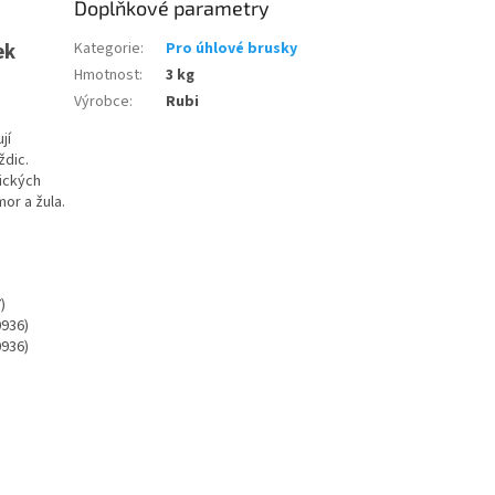
Doplňkové parametry
ek
Kategorie
:
Pro úhlové brusky
Hmotnost
:
3 kg
Výrobce
:
Rubi
jí
ždic.
ických
or a žula.
)
0936)
0936)