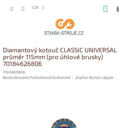
Přejít
NÁKUP
na
CZK
obsah
KOŠÍK
Diamantový kotouč CLASSIC UNIVERSAL
průměr 115mm (pro úhlové brusky)
70184626806
70184626806
Průměrné
Neohodnoceno
Podrobnosti hodnocení
Značka:
Norton clipper
hodnocení
produktu
je
0,0
z
5
hvězdiček.