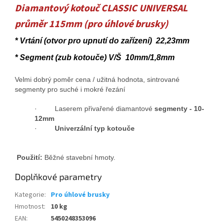
Diamantový kotouč CLASSIC UNIVERSAL
průměr 115mm (pro úhlové brusky)
* Vrtání (otvor pro upnutí do zařízení) 22,23mm
* Segment (zub kotouče) V/Š 10mm/1,8mm
Velmi dobrý poměr cena / užitná hodnota, sintrované
segmenty pro suché i mokré řezání
· Laserem přivařené diamantové
segmenty - 10-
12mm
·
Univerzální typ kotouče
Použití:
Běžné stavební hmoty.
Doplňkové parametry
Kategorie
:
Pro úhlové brusky
Hmotnost
:
10 kg
EAN
:
5450248353096