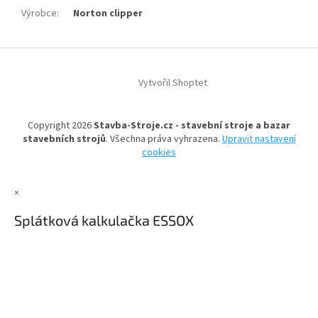
Výrobce
:
Norton clipper
Z
á
Vytvořil Shoptet
p
a
t
Copyright 2026
Stavba-Stroje.cz - stavební stroje a bazar
í
stavebních strojů
. Všechna práva vyhrazena.
Upravit nastavení
cookies
×
Splátková kalkulačka ESSOX