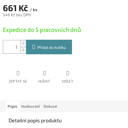
661 Kč
/ ks
546 Kč bez DPH
Měrná
Expedice do 5 pracovních dnů
cena:
Přidat do košíku
ZEPTAT SE
HLÍDAT
SDÍLET
Popis
Hodnocení
Diskuze
Detailní popis produktu