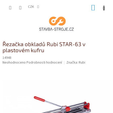
Přejít
NÁKUP
na
CZK
obsah
KOŠÍK
Řezačka obkladů Rubi STAR-63 v
plastovém kufru
14948
Průměrné
Neohodnoceno
Podrobnosti hodnocení
Značka:
Rubi
hodnocení
produktu
je
0,0
z
5
hvězdiček.