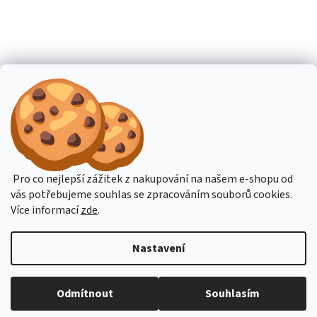
Pro co nejlepší zážitek z nakupování na našem e-shopu od
vás potřebujeme souhlas se zpracováním souborů cookies.
Více informací
zde
.
Nastavení
Budete-li potřebovat poradit, pište přes online podporu nebo na email
Odmítnout
Souhlasím
obchod@hahn.cz. Děkujeme