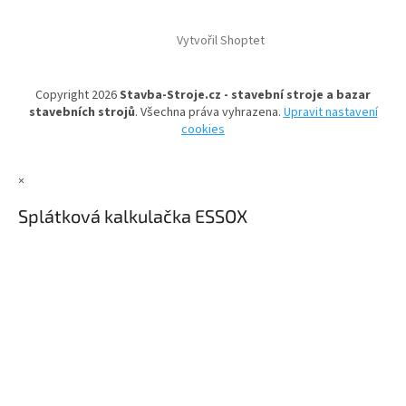
Z
á
Vytvořil Shoptet
p
a
t
Copyright 2026
Stavba-Stroje.cz - stavební stroje a bazar
í
stavebních strojů
. Všechna práva vyhrazena.
Upravit nastavení
cookies
×
Splátková kalkulačka ESSOX