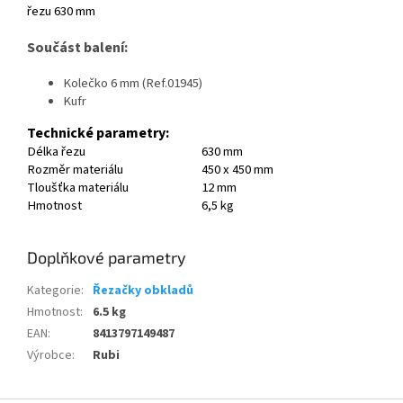
řezu 630 mm
Součást balení:
Kolečko 6 mm (Ref.01945)
Kufr
Technické parametry:
Délka řezu
630 mm
Rozměr materiálu
450 x 450 mm
Tloušťka materiálu
12 mm
Hmotnost
6,5 kg
Doplňkové parametry
Kategorie
:
Řezačky obkladů
Hmotnost
:
6.5 kg
EAN
:
8413797149487
Výrobce
:
Rubi