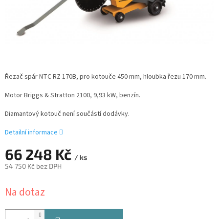
Řezač spár NTC RZ 170B, pro kotouče 450 mm, hloubka řezu 170 mm.
Motor Briggs & Stratton 2100, 9,93 kW, benzín.
Diamantový kotouč není součástí dodávky.
Detailní informace
66 248 Kč
/ ks
54 750 Kč bez DPH
Měrná
Na dotaz
cena: