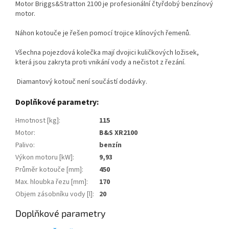
Motor Briggs&Stratton 2100 je profesionální čtyřdobý benzínový
motor.
Náhon kotouče je řešen pomocí trojice klínových řemenů.
Všechna pojezdová kolečka mají dvojici kuličkových ložisek,
která jsou zakryta proti vnikání vody a nečistot z řezání.
Diamantový kotouč není součástí dodávky.
Doplňkové parametry:
Hmotnost [kg]
:
115
Motor
:
B&S XR2100
Palivo
:
benzín
Výkon motoru [kW]
:
9,93
Průměr kotouče [mm]
:
450
Max. hloubka řezu [mm]
:
170
Objem zásobníku vody [l]
:
20
Doplňkové parametry