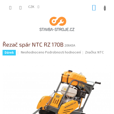
Přejít
NÁKUP
na
CZK
obsah
KOŠÍK
Řezač spár NTC RZ 170B
20643A
Průměrné
Neohodnoceno
Podrobnosti hodnocení
Značka:
NTC
Dárek
hodnocení
produktu
je
0,0
z
5
hvězdiček.