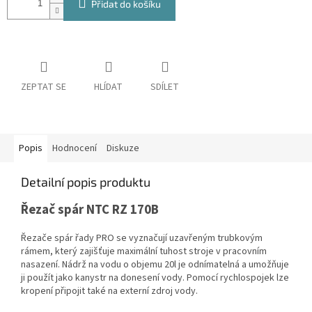
Přidat do košíku
ZEPTAT SE
HLÍDAT
SDÍLET
Popis
Hodnocení
Diskuze
Detailní popis produktu
Řezač spár NTC RZ 170B
Řezače spár řady PRO se vyznačují uzavřeným trubkovým
rámem, který zajišťuje maximální tuhost stroje v pracovním
nasazení. Nádrž na vodu o objemu 20l je odnímatelná a umožňuje
ji použít jako kanystr na donesení vody. Pomocí rychlospojek lze
kropení připojit také na externí zdroj vody.