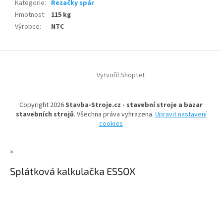
Kategorie
:
Řezačky spár
Hmotnost
:
115 kg
Výrobce
:
NTC
Z
á
Vytvořil Shoptet
p
a
t
Copyright 2026
Stavba-Stroje.cz - stavební stroje a bazar
í
stavebních strojů
. Všechna práva vyhrazena.
Upravit nastavení
cookies
×
Splátková kalkulačka ESSOX