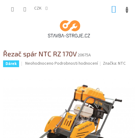
Přejít
NÁKUP
na
CZK
obsah
KOŠÍK
Řezač spár NTC RZ 170V
20675A
Průměrné
Neohodnoceno
Podrobnosti hodnocení
Značka:
NTC
Dárek
hodnocení
produktu
je
0,0
z
5
hvězdiček.