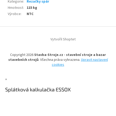
Kategorie
:
Řezačky spár
Hmotnost
:
115 kg
Výrobce
:
NTC
Z
á
Vytvořil Shoptet
p
a
t
Copyright 2026
Stavba-Stroje.cz - stavební stroje a bazar
í
stavebních strojů
. Všechna práva vyhrazena.
Upravit nastavení
cookies
×
Splátková kalkulačka ESSOX