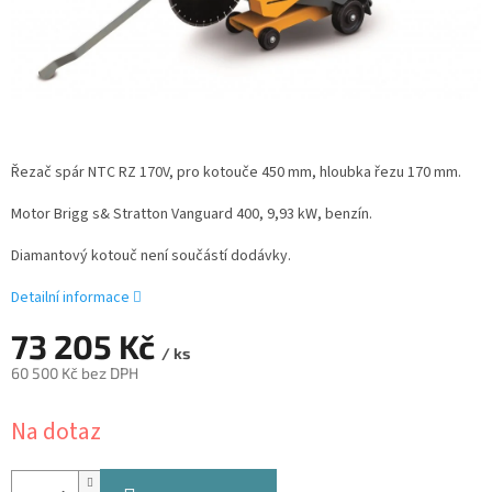
Řezač spár NTC RZ 170V, pro kotouče 450 mm, hloubka řezu 170 mm.
Motor Brigg s& Stratton Vanguard 400, 9,93 kW, benzín.
Diamantový kotouč není součástí dodávky.
Detailní informace
73 205 Kč
/ ks
60 500 Kč bez DPH
Měrná
Na dotaz
cena: