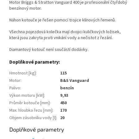
Motor Briggs & Stratton Vanguard 400 je profesionální čtyřdobý
benzínový motor.
Náhon kotouče je řešen pomocí trojice klínových řemenů.
Všechna pojezdová kolečka mají dvojici kuličkových ložisek,
která jsou zakryta proti vnikání vody a nečistot z řezání.
Diamantový kotouč není součástí dodávky.
Doplňkové parametry:
Hmotnost [kg]
:
115
Motor
:
B&S Vanguard
Palivo
:
benzín
Výkon motoru [kW]
:
9,93
Průměr kotouče [mm]
:
450
Max. hloubka řezu [mm]
:
170
Objem zásobníku vody [l]
:
20
Doplňkové parametry