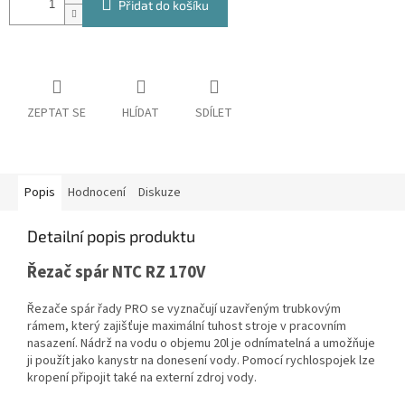
Přidat do košíku
ZEPTAT SE
HLÍDAT
SDÍLET
Popis
Hodnocení
Diskuze
Detailní popis produktu
Řezač spár NTC RZ 170V
Řezače spár řady PRO se vyznačují uzavřeným trubkovým
rámem, který zajišťuje maximální tuhost stroje v pracovním
nasazení. Nádrž na vodu o objemu 20l je odnímatelná a umožňuje
ji použít jako kanystr na donesení vody. Pomocí rychlospojek lze
kropení připojit také na externí zdroj vody.