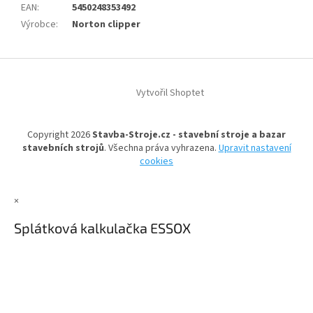
EAN
:
5450248353492
Výrobce
:
Norton clipper
Z
á
Vytvořil Shoptet
p
a
t
Copyright 2026
Stavba-Stroje.cz - stavební stroje a bazar
í
stavebních strojů
. Všechna práva vyhrazena.
Upravit nastavení
cookies
×
Splátková kalkulačka ESSOX