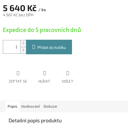
5 640 Kč
/ ks
4 661 Kč bez DPH
Měrná
Expedice do 5 pracovních dnů
cena:
Přidat do košíku
ZEPTAT SE
HLÍDAT
SDÍLET
Popis
Hodnocení
Diskuze
Detailní popis produktu