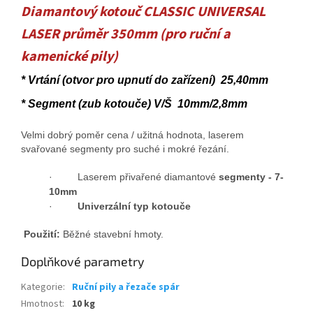
Diamantový kotouč CLASSIC UNIVERSAL
LASER průměr 350mm (pro ruční a
kamenické pily)
* Vrtání (otvor pro upnutí do zařízení) 25,40mm
* Segment (zub kotouče) V/Š 10mm/2,8mm
Velmi dobrý poměr cena / užitná hodnota, laserem
svařované segmenty pro suché i mokré řezání.
· Laserem přivařené diamantové
segmenty - 7-
10mm
·
Univerzální typ kotouče
Použití:
Běžné stavební hmoty.
Doplňkové parametry
Kategorie
:
Ruční pily a řezače spár
Hmotnost
:
10 kg