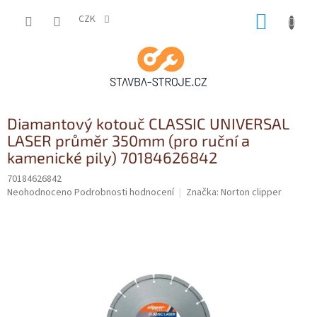
Přejít
NÁKUP
na
CZK
obsah
KOŠÍK
Diamantový kotouč CLASSIC UNIVERSAL
LASER průměr 350mm (pro ruční a
kamenické pily) 70184626842
70184626842
Průměrné
Neohodnoceno
Podrobnosti hodnocení
Značka:
Norton clipper
hodnocení
produktu
je
0,0
z
5
hvězdiček.