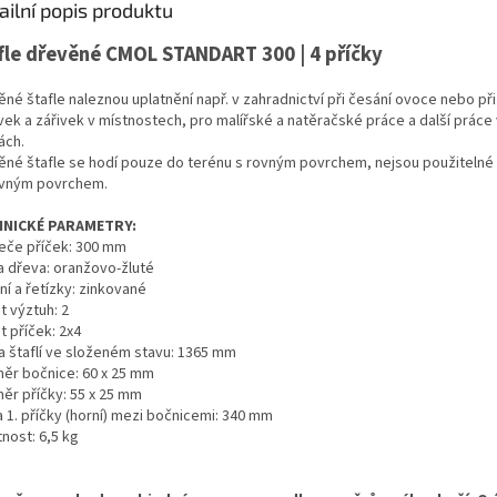
ailní popis produktu
fle dřevěné CMOL STANDART 300 | 4 příčky
ěné štafle naleznou uplatnění např. v zahradnictví při česání ovoce nebo p
vek a zářivek v místnostech, pro malířské a natěračské práce a další práce
ách.
ěné štafle se hodí pouze do terénu s rovným povrchem, nejsou použitelné 
vným povrchem.
HNICKÉ PARAMETRY:
eče příček: 300 mm
a dřeva: oranžovo-žluté
í a řetízky: zinkované
t výztuh: 2
t příček: 2x4
a štaflí ve složeném stavu: 1365 mm
ěr bočnice: 60 x 25 mm
ěr příčky: 55 x 25 mm
 1. příčky (horní) mezi bočnicemi: 340 mm
nost: 6,5 kg