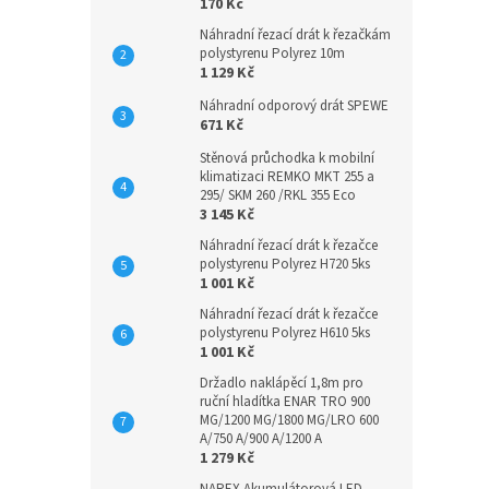
170 Kč
Náhradní řezací drát k řezačkám
polystyrenu Polyrez 10m
1 129 Kč
Náhradní odporový drát SPEWE
671 Kč
Stěnová průchodka k mobilní
klimatizaci REMKO MKT 255 a
295/ SKM 260 /RKL 355 Eco
3 145 Kč
Náhradní řezací drát k řezačce
polystyrenu Polyrez H720 5ks
1 001 Kč
Náhradní řezací drát k řezačce
polystyrenu Polyrez H610 5ks
1 001 Kč
Držadlo naklápěcí 1,8m pro
ruční hladítka ENAR TRO 900
MG/1200 MG/1800 MG/LRO 600
A/750 A/900 A/1200 A
1 279 Kč