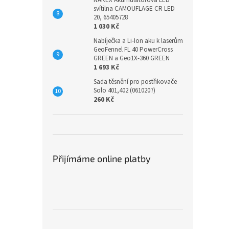
NAREX Akumulátorová LED
svítilna CAMOUFLAGE CR LED
20, 65405728
1 030 Kč
Nabíječka a Li-Ion aku k laserům
GeoFennel FL 40 PowerCross
GREEN a Geo1X-360 GREEN
1 693 Kč
Sada těsnění pro postřikovače
Solo 401,402 (0610207)
260 Kč
Přijímáme online platby