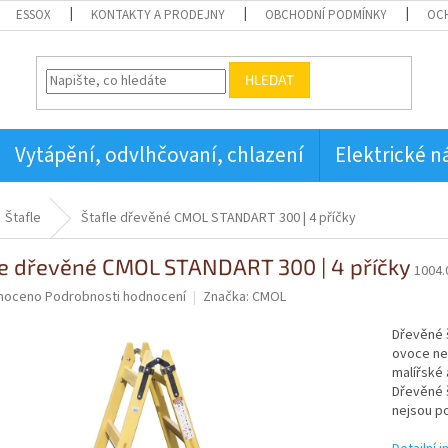
ESSOX
KONTAKTY A PRODEJNY
OBCHODNÍ PODMÍNKY
OC
HLEDAT
Vytápění, odvlhčovaní, chlazení
Elektrické n
Štafle
Štafle dřevěné CMOL STANDART 300 | 4 příčky
le dřevěné CMOL STANDART 300 | 4 příčky
1004.
né
noceno
Podrobnosti hodnocení
Značka:
CMOL
ní
u
Dřevěné š
ovoce ne
malířské 
Dřevěné 
nejsou p
ek.