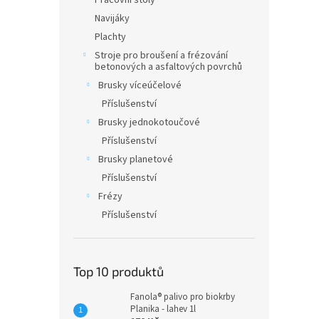
Pracovní stoly
Navijáky
Plachty
Stroje pro broušení a frézování
betonových a asfaltových povrchů
Brusky víceúčelové
Příslušenství
Brusky jednokotoučové
Příslušenství
Brusky planetové
Příslušenství
Frézy
Příslušenství
Top 10 produktů
Fanola® palivo pro biokrby
Planika - lahev 1l