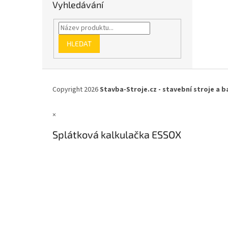
Vyhledávání
HLEDAT
Z
á
Copyright 2026
Stavba-Stroje.cz - stavební stroje a b
p
a
×
t
í
Splátková kalkulačka ESSOX