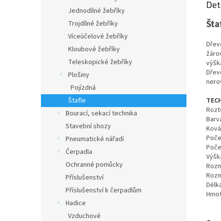
Det
Jednodílné žebříky
Šta
Trojdílné žebříky
Víceúčelové žebříky
Dřev
Kloubové žebříky
žáro
Teleskopické žebříky
výšk
Dřev
Plošiny
nero
Pojízdná
Štafle
TEC
Rozt
Bourací, sekací technika
Barv
Stavební shozy
Kován
Poče
Pneumatické nářadí
Poče
Čerpadla
Výšk
Ochranné pomůcky
Rozm
Rozm
Příslušenství
Délka
Příslušenství k čerpadlům
Hmot
Hadice
Vzduchové