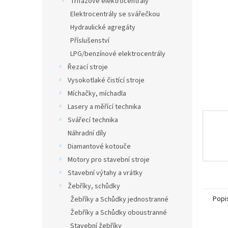
Třífázové elektrocentrály
a
Elektrocentrály se svářečkou
n
Hydraulické agregáty
e
Příslušenství
l
LPG/benzínové elektrocentrály
Řezací stroje
Vysokotlaké čistící stroje
Míchačky, míchadla
Lasery a měřící technika
Svářecí technika
Náhradní díly
Diamantové kotouče
Motory pro stavební stroje
Stavební výtahy a vrátky
Žebříky, schůdky
Popi
Žebříky a Schůdky jednostranné
Žebříky a Schůdky oboustranné
Stavební žebříky