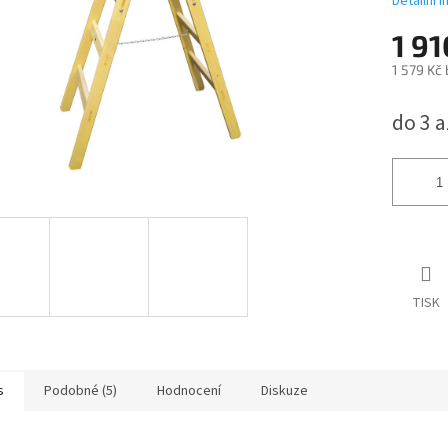
Detailní 
1 9
1 579 Kč
Měrná
do 3 
cena:
TISK
s
Podobné (5)
Hodnocení
Diskuze