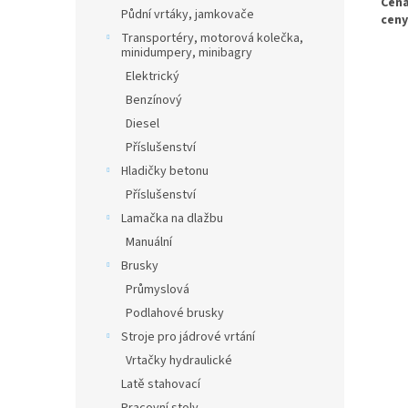
Cena
Půdní vrtáky, jamkovače
ceny
Transportéry, motorová kolečka,
minidumpery, minibagry
Elektrický
Benzínový
Diesel
Příslušenství
Hladičky betonu
Příslušenství
Lamačka na dlažbu
Manuální
Brusky
Průmyslová
Podlahové brusky
Stroje pro jádrové vrtání
Vrtačky hydraulické
Latě stahovací