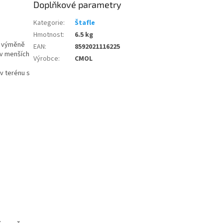
Doplňkové parametry
Kategorie
:
Štafle
Hmotnost
:
6.5 kg
ři výměně
EAN
:
8592021116225
 v menších
Výrobce
:
CMOL
v terénu s