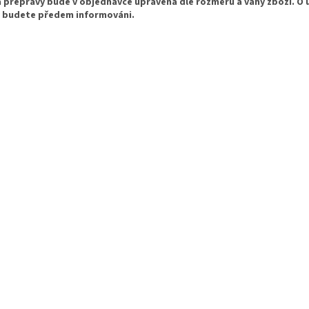
 přepravy bude v objednávce upravena dle rozměrů a váhy zboží. O 
 budete předem informováni.