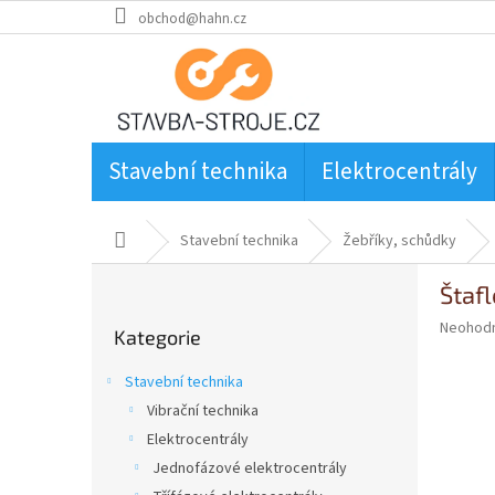
Přejít
obchod@hahn.cz
na
obsah
Stavební technika
Elektrocentrály
Domů
Stavební technika
Žebříky, schůdky
P
Štaf
o
Přeskočit
s
Průměr
Neohod
Kategorie
kategorie
t
hodnoce
produkt
r
Stavební technika
je
a
0,0
Vibrační technika
n
z
Elektrocentrály
n
5
í
Jednofázové elektrocentrály
hvězdič
p