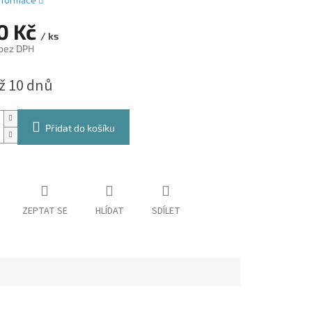
informace
10 Kč
/ ks
 bez DPH
až 10 dnů
Přidat do košíku
ZEPTAT SE
HLÍDAT
SDÍLET