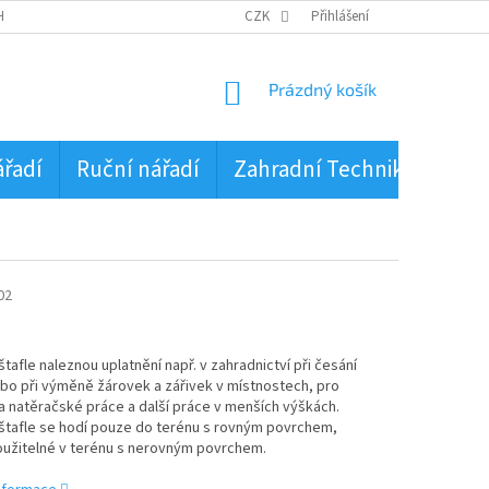
HRANA OSOBNÍCH ÚDAJŮ
CZK
Přihlášení
NÁKUPNÍ
Prázdný košík
KOŠÍK
ářadí
Ruční nářadí
Zahradní Technika
PŮJ
02
tafle naleznou uplatnění např. v zahradnictví při česání
bo při výměně žárovek a zářivek v místnostech, pro
a natěračské práce a další práce v menších výškách.
štafle se hodí pouze do terénu s rovným povrchem,
oužitelné v terénu s nerovným povrchem.