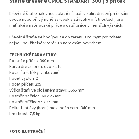
Štafle dřevěné CMOL STANDART 300 | 5 příček
Dřevěné štafle naleznou uplatnění např. v zahradnictví při česání
ovoce nebo při výměně žárovek a zářivek v místnostech, pro
malířské a natěračské práce a další práce v menších výškách.
Dřevěné štafle se hodí pouze do terénu s rovným povrchem,
nejsou použitelné v terénu s nerovným povrchem.
TECHNICKÉ PARAMETRY:
Rozteče příček: 300 mm
Barva dřeva: oranžovo-žluté
Kování a řetízky: zinkované
Počet výztuh: 2
Počet příček: 2x5
Výška štaflí ve složeném stavu: 1665 mm
Rozměr bočnice: 60 x 25 mm
Rozměr příčky: 55 x 25 mm
Délka 1. příčky (horní) mezi bočnicemi: 340 mm
Hmotnost: 7,5 kg
FOTO ILUSTRAČNÍ