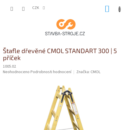
Přejít
NÁKUP
na
CZK
obsah
KOŠÍK
Štafle dřevěné CMOL STANDART 300 | 5
příček
1005.02
Průměrné
Neohodnoceno
Podrobnosti hodnocení
Značka:
CMOL
hodnocení
produktu
je
0,0
z
5
hvězdiček.