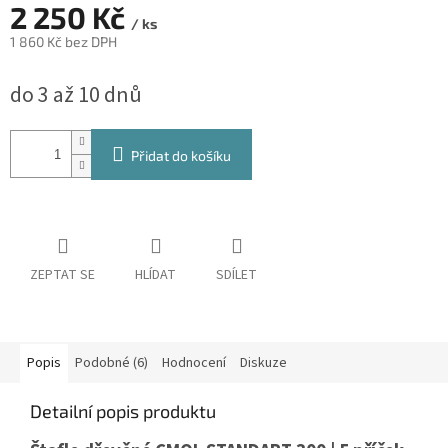
2 250 Kč
/ ks
1 860 Kč bez DPH
Měrná
do 3 až 10 dnů
cena:
Přidat do košíku
ZEPTAT SE
HLÍDAT
SDÍLET
Popis
Podobné (6)
Hodnocení
Diskuze
Detailní popis produktu