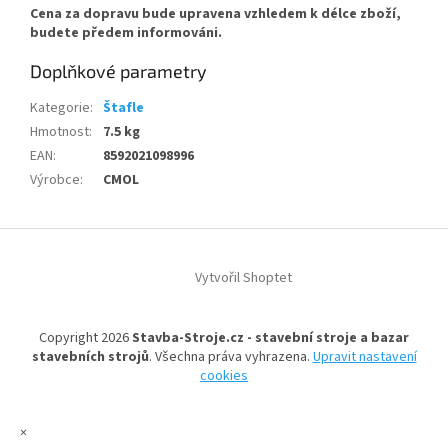
Cena za dopravu bude upravena vzhledem k délce zboží,
budete předem informováni.
Doplňkové parametry
Kategorie
:
Štafle
Hmotnost
:
7.5 kg
EAN
:
8592021098996
Výrobce
:
CMOL
Z
á
Vytvořil Shoptet
p
a
t
Copyright 2026
Stavba-Stroje.cz - stavební stroje a bazar
í
stavebních strojů
. Všechna práva vyhrazena.
Upravit nastavení
cookies
×